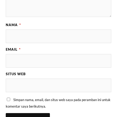
NAMA
*
EMAIL
*
SITUS WEB
Simpan nama, email, dan situs web saya pada peramban ini untuk
komentar saya berikutnya.