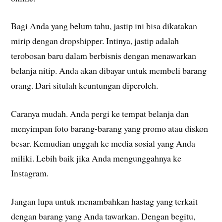
Bagi Anda yang belum tahu, jastip ini bisa dikatakan
mirip dengan dropshipper. Intinya, jastip adalah
terobosan baru dalam berbisnis dengan menawarkan
belanja nitip. Anda akan dibayar untuk membeli barang
orang. Dari situlah keuntungan diperoleh.
Caranya mudah. Anda pergi ke tempat belanja dan
menyimpan foto barang-barang yang promo atau diskon
besar. Kemudian unggah ke media sosial yang Anda
miliki. Lebih baik jika Anda mengunggahnya ke
Instagram.
Jangan lupa untuk menambahkan hastag yang terkait
dengan barang yang Anda tawarkan. Dengan begitu,