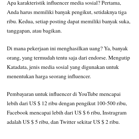
Apa karakteristik influencer media sosial? Pertama,
Anda harus memiliki banyak pengikut, setidaknya tiga
ribu. Kedua, setiap posting dapat memiliki banyak suka,
tanggapan, atau bagikan.
Di mana pekerjaan ini menghasilkan uang? Ya, banyak
orang, yang termudah tentu saja dari endorse. Mengutip
Katadata, jenis media sosial yang digunakan untuk
menentukan harga seorang influencer.
Pembayaran untuk influencer di YouTube mencapai
lebih dari US $ 12 ribu dengan pengikut 100-500 ribu,
Facebook mencapai lebih dari US $ 6 ribu, Instragram
adalah US $ 5 ribu, dan Twitter sekitar US $ 2 ribu.