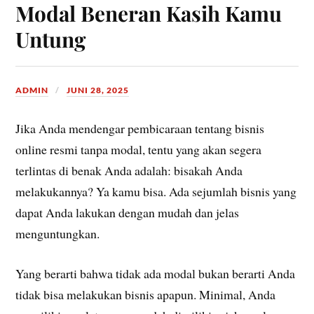
Modal Beneran Kasih Kamu
Untung
ADMIN
JUNI 28, 2025
Jika Anda mendengar pembicaraan tentang bisnis
online resmi tanpa modal, tentu yang akan segera
terlintas di benak Anda adalah: bisakah Anda
melakukannya? Ya kamu bisa. Ada sejumlah bisnis yang
dapat Anda lakukan dengan mudah dan jelas
menguntungkan.
Yang berarti bahwa tidak ada modal bukan berarti Anda
tidak bisa melakukan bisnis apapun. Minimal, Anda