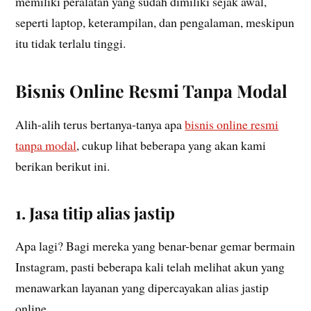
memiliki peralatan yang sudah dimiliki sejak awal,
seperti laptop, keterampilan, dan pengalaman, meskipun
itu tidak terlalu tinggi.
Bisnis Online Resmi Tanpa Modal
Alih-alih terus bertanya-tanya apa
bisnis online resmi
tanpa modal
, cukup lihat beberapa yang akan kami
berikan berikut ini.
1. Jasa titip alias jastip
Apa lagi? Bagi mereka yang benar-benar gemar bermain
Instagram, pasti beberapa kali telah melihat akun yang
menawarkan layanan yang dipercayakan alias jastip
online.