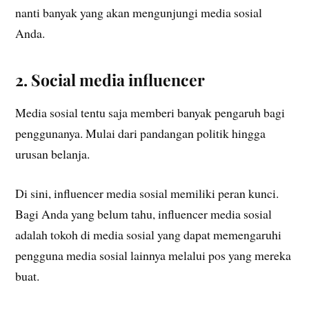
nanti banyak yang akan mengunjungi media sosial
Anda.
2. Social media influencer
Media sosial tentu saja memberi banyak pengaruh bagi
penggunanya. Mulai dari pandangan politik hingga
urusan belanja.
Di sini, influencer media sosial memiliki peran kunci.
Bagi Anda yang belum tahu, influencer media sosial
adalah tokoh di media sosial yang dapat memengaruhi
pengguna media sosial lainnya melalui pos yang mereka
buat.