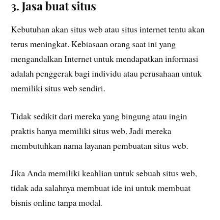
3. Jasa buat situs
Kebutuhan akan situs web atau situs internet tentu akan
terus meningkat. Kebiasaan orang saat ini yang
mengandalkan Internet untuk mendapatkan informasi
adalah penggerak bagi individu atau perusahaan untuk
memiliki situs web sendiri.
Tidak sedikit dari mereka yang bingung atau ingin
praktis hanya memiliki situs web. Jadi mereka
membutuhkan nama layanan pembuatan situs web.
Jika Anda memiliki keahlian untuk sebuah situs web,
tidak ada salahnya membuat ide ini untuk membuat
bisnis online tanpa modal.